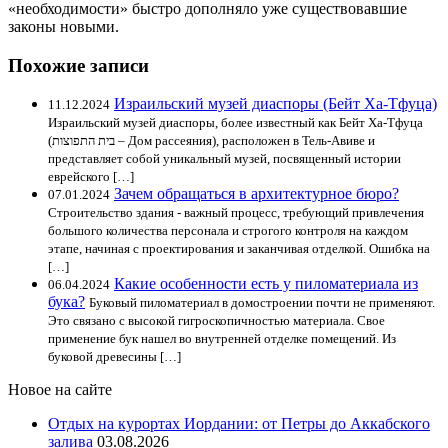
«необходимости» быстро дополняло уже существовавшие
законы новыми.
Похожие записи
Израильский музей диаспоры (Бейт Ха-Тфуца)
11.12.2024
Израильский музей диаспоры, более известный как Бейт Ха-Тфуца
(בית התפוצות – Дом рассеяния), расположен в Тель-Авиве и
представляет собой уникальный музей, посвященный истории
еврейского […]
Зачем обращаться в архитектурное бюро?
07.01.2024
Строительство здания - важный процесс, требующий привлечения
большого количества персонала и строгого контроля на каждом
этапе, начиная с проектирования и заканчивая отделкой. Ошибка на
[…]
Какие особенности есть у пиломатериала из
06.04.2024
бука?
Буковый пиломатериал в домостроении почти не применяют.
Это связано с высокой гигроскопичностью материала. Свое
применение бук нашел во внутренней отделке помещений. Из
буковой древесины […]
Новое на сайте
Отдых на курортах Иордании: от Петры до Аккабского
залива
03.08.2026