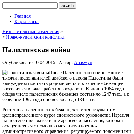
Главная
Карта сайта
Незначительные изменения
»
«
Ирако-кувейтский конфликт
Палестинская война
Опубликовано
10.04.2015
|
Автор:
Anaswyn
После Палестинской войны многие
тысячи представителей арабского народа Палестины были
вынуждены покинуть родные места и в качестве беженцев
расселиться в ряде арабских государств. К июню 1964 года
общее число палестинских беженцев составило 1247 тыс., а к
середине 1967 года оно возросло до 1345 тыс.
Рост числа палестинских беженцев явился результатом
целенаправленного курса сионистского руководства Израиля
на постепенное
вытеснение арабского населения, который
осуществлялся с помощью механизма военно-
административного управления, регулируемого положениями