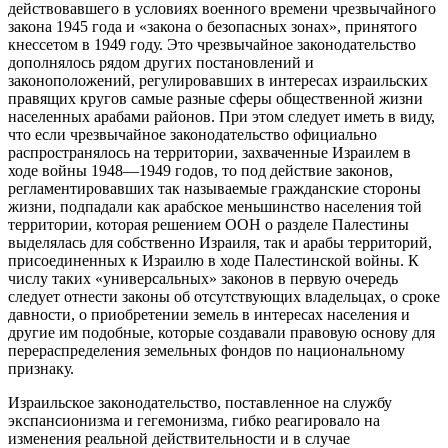
действовавшего в условиях военного времени чрезвычайного
закона 1945 года и «закона о безопасных зонах», принятого
кнессетом в 1949 году. Это чрезвычайное законодательство
дополнялось рядом других постановлений и
законоположений, регулировавших в интересах израильских
правящих кругов самые разные сферы общественной жизни
населенных арабами районов. При этом следует иметь в виду,
что если чрезвычайное законодательство официально
распространялось на территории, захваченные Израилем в
ходе войны 1948—1949 годов, то под действие законов,
регламентировавших так называемые гражданские стороны
жизни, подпадали как арабское меньшинство населения той
территории, которая решением ООН о разделе Палестины
выделялась для собственно Израиля, так и арабы территорий,
присоединенных к Израилю в ходе Палестинской войны. К
числу таких «универсальных» законов в первую очередь
следует отнести законы об отсутствующих владельцах, о сроке
давности, о приобретении земель в интересах населения и
другие им подобные, которые создавали правовую основу для
перераспределения земельных фондов по национальному
признаку.
Израильское законодательство, поставленное на службу
экспансионизма и гегемонизма, гибко реагировало на
изменения реальной действительности и в случае