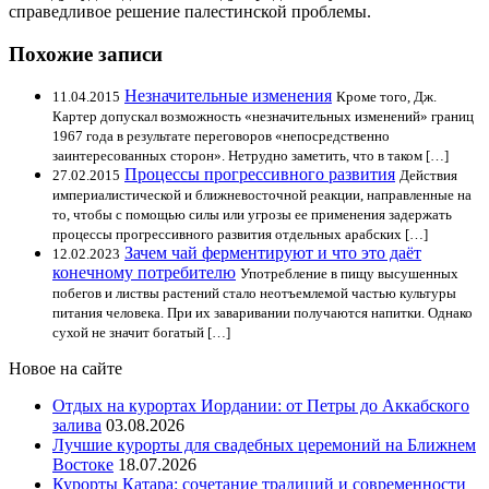
справедливое решение палестинской проблемы.
Похожие записи
Незначительные изменения
11.04.2015
Кроме того, Дж.
Картер допускал возможность «незначительных изменений» границ
1967 года в результате переговоров «непосредственно
заинтересованных сторон». Нетрудно заметить, что в таком […]
Процессы прогрессивного развития
27.02.2015
Действия
империалистической и ближневосточной реакции, направленные на
то, чтобы с помощью силы или угрозы ее применения задержать
процессы прогрессивного развития отдельных арабских […]
Зачем чай ферментируют и что это даёт
12.02.2023
конечному потребителю
Употребление в пищу высушенных
побегов и листвы растений стало неотъемлемой частью культуры
питания человека. При их заваривании получаются напитки. Однако
сухой не значит богатый […]
Новое на сайте
Отдых на курортах Иордании: от Петры до Аккабского
залива
03.08.2026
Лучшие курорты для свадебных церемоний на Ближнем
Востоке
18.07.2026
Курорты Катара: сочетание традиций и современности