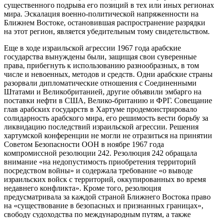
существенного подрыва его позиций в тех или иных регионах
мира. Эскалация военно-политической напряженности на
Ближнем Востоке, остановившая распространение разрядки
на этот регион, является убедительным тому свидетельством.
Еще в ходе израильской агрессии 1967 года арабские
государства вынуждены были, защищая свои суверенные
права, прибегнуть к использованию разнообразных, в том
числе и невоенных, методов и средств. Одни арабские страны
разорвали дипломатические отношения с Соединенными
Штатами и Великобританией, другие объявили эмбарго на
поставки нефти в США, Велико-британию и ФРГ. Совещание
глав арабских государств в Хартуме продемонстрировало
солидарность арабского мира, его решимость вести борьбу за
ликвидацию последствий израильской агрессии. Решения
хартумской конференции не могли не отразиться на принятии
Советом Безопасности ООН в ноябре 1967 года
компромиссной резолюции 242. Резолюция 242 обращала
внимание «на недопустимость приобретения территорий
посредством войны» и содержала требование «о выводе
израильских войск с территорий, оккупированных во время
недавнего конфликта». Кроме того, резолюция
предусматривала за каждой страной Ближнего Востока право
на «существование в безопасных и признанных границах»,
свободу судоходства по международным путям, а также