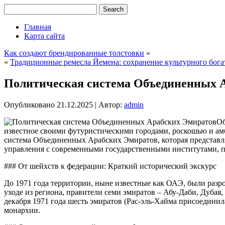
Главная
Карта сайта
Как создают брендированные толстовки
»
«
Традиционные ремесла Йемена: сохранение культурного бога
Политическая система Объединенных 
Опубликовано
21.12.2025
|
Автор:
admin
Об
известное своими футуристическими городами, роскошью и ам
система Объединенных Арабских Эмиратов, которая представ
управления с современными государственными институтами, п
### От шейхств к федерации: Краткий исторический экскурс
До 1971 года территории, ныне известные как ОАЭ, были разр
уходе из региона, правители семи эмиратов – Абу-Даби, Дуба
декабря 1971 года шесть эмиратов (Рас-эль-Хайма присоедини
монархии.