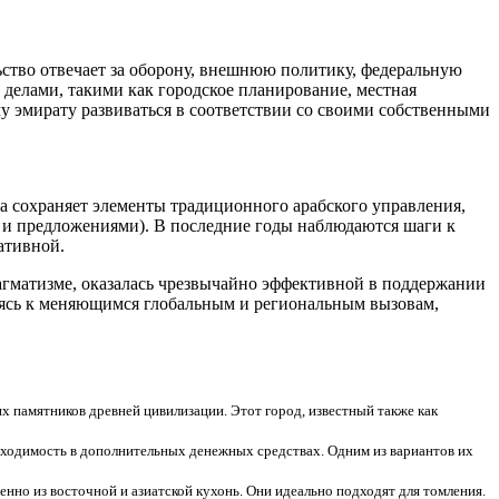
ство отвечает за оборону, внешнюю политику, федеральную
делами, такими как городское планирование, местная
му эмирату развиваться в соответствии со своими собственными
а сохраняет элементы традиционного арабского управления,
и и предложениями). В последние годы наблюдаются шаги к
ативной.
агматизме, оказалась чрезвычайно эффективной в поддержании
руясь к меняющимся глобальным и региональным вызовам,
х памятников древней цивилизации. Этот город, известный также как
бходимость в дополнительных денежных средствах. Одним из вариантов их
нно из восточной и азиатской кухонь. Они идеально подходят для томления.