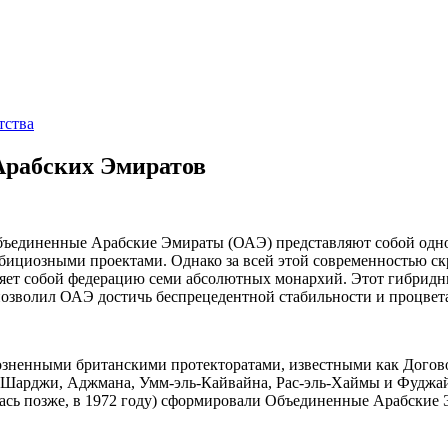
тства
Арабских Эмиратов
ъединенные Арабские Эмираты (ОАЭ) представляют собой одно
бициозными проектами. Однако за всей этой современностью ск
ляет собой федерацию семи абсолютных монархий. Этот гибрид
озволил ОАЭ достичь беспрецедентной стабильности и процвет
озненными британскими протекторатами, известными как Догово
я, Шарджи, Аджмана, Умм-эль-Кайвайна, Рас-эль-Хаймы и Фуджа
лась позже, в 1972 году) сформировали Объединенные Арабские