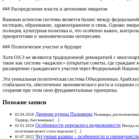
### Распределение власти и автономия эмиратов
Важным аспектом системы является баланс между федеральной 
юстицию, образование, здравоохранение и связь. Однако эмир
полиция, культурная политика и, что особенно важно, контрол
приоритетами и экономическими интересами.
### Политическое участие и будущее
Хотя ОАЭ не являются традиционной демократией с многопарт
такие как система «маджлис» (открытые советы, где граждане
расширению гражданского участия через Федеральный Национал
Эта уникальная политическая система Объединенных Арабских
стабильности, обеспечении экономического роста и создании 
сохраняя при этом свои фундаментальные принципы.
Похожие записи
Древние руины Пальмиры
02.04.2026
Пальмира, расположенная
Тадмор, был важным […]
Особенности перезалога недвижимости
02.01.2024
Иногда п
получения может стать перезалог […]
Чугунные казаны – особенности и преимуществ
01.07.2022