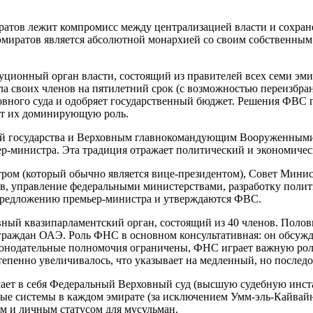
тов лежит компромисс между централизацией власти и сохране
эмиратов является абсолютной монархией со своим собственным
ционный орган власти, состоящий из правителей всех семи эм
ла своих членов на пятилетний срок (с возможностью переизбра
овного суда и одобряет государственный бюджет. Решения ФВС
ет их доминирующую роль.
вой государства и Верховным главнокомандующим Вооруженными
ьер-министра. Эта традиция отражает политический и экономичес
ром (который обычно является вице-президентом), Совет Минис
ов, управление федеральными министерствами, разработку поли
предложению премьер-министра и утверждаются ФВС.
ый квазипарламентский орган, состоящий из 40 членов. Полови
граждан ОАЭ. Роль ФНС в основном консультативная: он обсуж
законодательные полномочия ограничены, ФНС играет важную ро
тепенно увеличивалось, что указывает на медленный, но послед
ючает в себя Федеральный Верховный суд (высшую судебную инс
е системы в каждом эмирате (за исключением Умм-эль-Кайвайна
ом и личным статусом для мусульман.