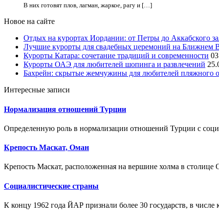
В них готовят плов, лагман, жаркое, рагу и […]
Новое на сайте
Отдых на курортах Иордании: от Петры до Аккабского з
Лучшие курорты для свадебных церемоний на Ближнем 
Курорты Катара: сочетание традиций и современности
03
Курорты ОАЭ для любителей шопинга и развлечений
25.
Бахрейн: скрытые жемчужины для любителей пляжного 
Интересные записи
Нормализация отношений Турции
Определенную роль в нормализации отношений Турции с соци
Крепость Маскат, Оман
Крепость Маскат, расположенная на вершине холма в столице Ом
Социалистические страны
К концу 1962 года ЙАР признали более 30 государств, в числе 