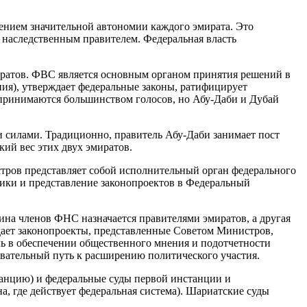
нием значительной автономии каждого эмирата. Это
 наследственным правителем. Федеральная власть
иратов. ФВС является основным органом принятия решений в
ния), утверждает федеральные законы, ратифицирует
 принимаются большинством голосов, но Абу-Даби и Дубай
 силами. Традиционно, правитель Абу-Даби занимает пост
кий вес этих двух эмиратов.
тров представляет собой исполнительный орган федерального
тики и представление законопроектов в Федеральный
на членов ФНС назначается правителями эмиратов, а другая
дает законопроекты, представленные Советом Министров,
ль в обеспечении общественного мнения и подотчетности
овательный путь к расширению политического участия.
танцию) и федеральные суды первой инстанции и
, где действует федеральная система). Шариатские суды