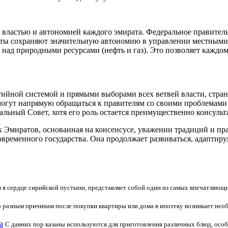
властью и автономией каждого эмирата. Федеральное правитель
аты сохраняют значительную автономию в управлении местными 
ь над природными ресурсами (нефть и газ). Это позволяет каждо
ийной системой и прямыми выборами всех ветвей власти, стран
 могут напрямую обращаться к правителям со своими проблемам
ьный Совет, хотя его роль остается преимущественно консульт
 Эмиратов, основанная на консенсусе, уважении традиций и пр
современного государства. Она продолжает развиваться, адапти
 в сердце сирийской пустыни, представляет собой один из самых впечатляющи
о разным причинам после покупки квартиры или дома в ипотеку возникает нео
а
С давних пор казаны используются для приготовления различных блюд, особе