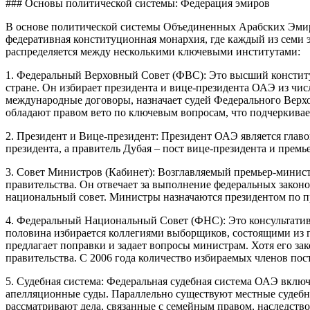
### Основы политической системы: Федерация эмиров
В основе политической системы Объединенных Арабских Эмира
федеративная конституционная монархия, где каждый из семи 
распределяется между несколькими ключевыми институтами:
1. Федеральный Верховный Совет (ФВС): Это высший конститу
стране. Он избирает президента и вице-президента ОАЭ из чис
международные договоры, назначает судей Федерального Верх
обладают правом вето по ключевым вопросам, что подчеркива
2. Президент и Вице-президент: Президент ОАЭ является гла
президента, а правитель Дубая – пост вице-президента и прем
3. Совет Министров (Кабинет): Возглавляемый премьер-минист
правительства. Он отвечает за выполнение федеральных закон
национальный совет. Министры назначаются президентом по 
4. Федеральный Национальный Совет (ФНС): Это консультативн
половина избирается коллегиями выборщиков, состоящими из 
предлагает поправки и задает вопросы министрам. Хотя его 
правительства. С 2006 года количество избираемых членов пос
5. Судебная система: Федеральная судебная система ОАЭ вкл
апелляционные суды. Параллельно существуют местные судебны
рассматривают дела, связанные с семейным правом, наследств