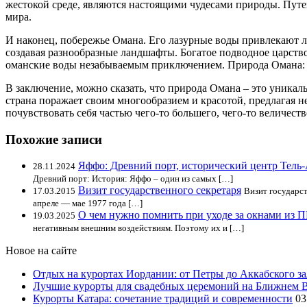
жестокой среде, являются настоящими чудесами природы. Путе
мира.
И наконец, побережье Омана. Его лазурные воды привлекают 
создавая разнообразные ландшафты. Богатое подводное царств
оманские воды незабываемым приключением. Природа Омана: 
В заключение, можно сказать, что природа Омана – это уникал
страна поражает своим многообразием и красотой, предлагая н
почувствовать себя частью чего-то большего, чего-то величест
Похожие записи
Яффо: Древний порт, исторический центр Тель
28.11.2024
Древний порт: История: Яффо – один из самых […]
Визит государственного секретаря
17.03.2015
Визит государст
апреле — мае 1977 года […]
О чем нужно помнить при уходе за окнами из 
19.03.2025
негативным внешним воздействиям. Поэтому их и […]
Новое на сайте
Отдых на курортах Иордании: от Петры до Аккабского з
Лучшие курорты для свадебных церемоний на Ближнем 
Курорты Катара: сочетание традиций и современности
03