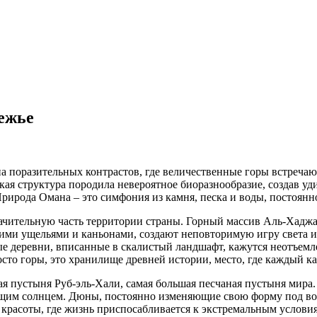
ежье
на поразительных контрастов, где величественные горы встреча
кая структура породила невероятное биоразнообразие, создав 
рирода Омана – это симфония из камня, песка и воды, постоянн
чительную часть территории страны. Горный массив Аль-Хаджар
ми ущельями и каньонами, создают неповторимую игру света и те
е деревни, вписанные в скалистый ландшафт, кажутся неотъемл
то горы, это хранилище древней истории, место, где каждый ка
я пустыня Руб-эль-Хали, самая большая песчаная пустыня мира.
лящим солнцем. Дюны, постоянно изменяющие свою форму под во
 красоты, где жизнь приспосабливается к экстремальным услови