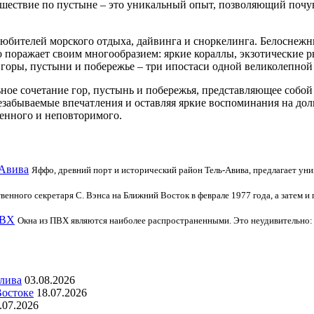
шествие по пустыне – это уникальный опыт, позволяющий почув
любителей морского отдыха, дайвинга и сноркелинга. Белоснеж
о поражает своим многообразием: яркие кораллы, экзотические 
горы, пустыни и побережье – три ипостаси одной великолепно
ьное сочетание гор, пустынь и побережья, представляющее собо
езабываемые впечатления и оставляя яркие воспоминания на долг
венного и неповторимого.
-Авива
Яффо, древний порт и исторический район Тель-Авива, предлагает ун
венного секретаря С. Вэнса на Ближний Восток в феврале 1977 года, а затем и
ПВХ
Окна из ПВХ являются наиболее распространенными. Это неудивительно: 
алива
03.08.2026
Востоке
18.07.2026
.07.2026