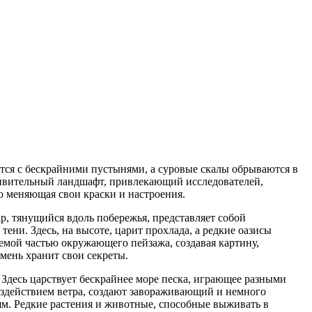
ются с бескрайними пустынями, а суровые скалы обрываются в
удивительный ландшафт, привлекающий исследователей,
о меняющая свои краски и настроения.
, тянущийся вдоль побережья, представляет собой
ни. Здесь, на высоте, царит прохлада, а редкие оазисы
емой частью окружающего пейзажа, создавая картину,
мень хранит свои секреты.
 Здесь царствует бескрайнее море песка, играющее разными
здействием ветра, создают завораживающий и немного
ям. Редкие растения и животные, способные выживать в