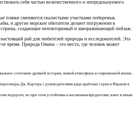
ствовать себя частью величественного и непредсказуемого
ные пляжи сменяются скалистыми участками побережья,
рыбы, и другие морские обитатели делают погружения в
й страны, создающие неповторимый и завораживающий пейзаж.
й настоящий рай для любителей природы и исследователей. Эта
ое время. Природа Омана – это место, где человек может
икальное сочетание древней истории, живой атмосферы и современной жизни.
 переговоры Дж. Картера с руководителями ряда арабских стран и Израиля в
они недороги, но при этом устойчивы к насекомым-вредителям, влаге и иным