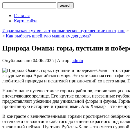
Главная
Карта сайта
Израильская кухня: гастрономическое путешествие по стране
»
«
Как выбрать швейную машинку для дома?
Природа Омана: горы, пустыни и побер
Опубликовано
04.06.2025
|
Автор:
admin
Оман – это стра
лазурные воды Аравийского моря. Эта уникальная географичес
любителей природы и искателей приключений со всего мира. П
Начнём наше путешествие с горных районов, составляющих зна
впечатляющее зрелище. Его крутые склоны, изрезанные глубоки
предоставляют убежище для уникальной флоры и фауны. Горны
пропитанную историей и традициями. Аль-Хаджар – это не прос
В контрасте с величественными горами простирается безбрежна
оттенками от золотисто-жёлтого до огненно-красного под па
тревожный пейзаж. Пустыня Руб-эль-Хали – это место суровой