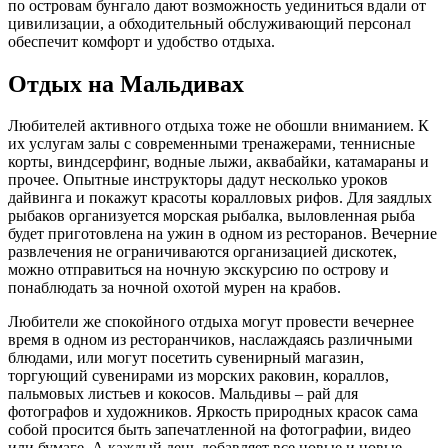
по островам бунгало дают возможность уединиться вдали от
цивилизации, а обходительный обслуживающий персонал
обеспечит комфорт и удобство отдыха.
Отдых на Мальдивах
Любителей активного отдыха тоже не обошли вниманием. К
их услугам залы с современными тренажерами, теннисные
корты, виндсерфинг, водные лыжи, аквабайки, катамараны и
прочее. Опытные инструкторы дадут несколько уроков
дайвинга и покажут красоты коралловых рифов. Для заядлых
рыбаков организуется морская рыбалка, выловленная рыба
будет приготовлена на ужин в одном из ресторанов. Вечерние
развлечения не ограничиваются организацией дискотек,
можно отправиться на ночную экскурсию по острову и
понаблюдать за ночной охотой мурен на крабов.
Любители же спокойного отдыха могут провести вечернее
время в одном из ресторанчиков, наслаждаясь различными
блюдами, или могут посетить сувенирный магазин,
торгующий сувенирами из морских раковин, кораллов,
пальмовых листьев и кокосов. Мальдивы – рай для
фотографов и художников. Яркость природных красок сама
собой просится быть запечатленной на фотографии, видео
или бумаге. А каждый день добавляет все новые и новые