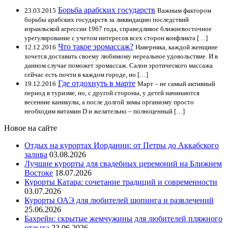
Борьба арабских государств
23.03.2015
Важным фактором
борьбы арабских государств за ликвидацию последствий
израильской агрессии 1967 года, справедливое ближневосточное
урегулирование с учетом интересов всех сторон конфликта […]
Что такое эромассаж?
12.12.2016
Наверняка, каждой женщине
хочется доставить своему любимому нереальное удовольствие. И в
данном случае поможет эромассаж. Салон эротического массажа
сейчас есть почти в каждом городе, но […]
Где отдохнуть в марте
19.12.2016
Март – не самый активный
период в туризме, но, с другой стороны, у детей начинаются
весенние каникулы, а после долгой зимы организму просто
необходим витамин D и желательно – полноценный […]
Новое на сайте
Отдых на курортах Иордании: от Петры до Аккабского
залива
03.08.2026
Лучшие курорты для свадебных церемоний на Ближнем
Востоке
18.07.2026
Курорты Катара: сочетание традиций и современности
03.07.2026
Курорты ОАЭ для любителей шопинга и развлечений
25.06.2026
Бахрейн: скрытые жемчужины для любителей пляжного
отдыха
23.06.2026