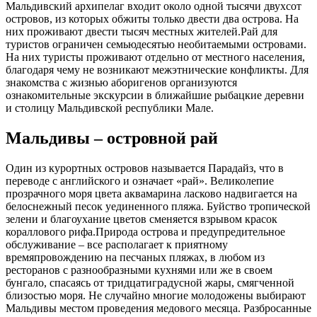
Мальдивский архипелаг входит около одной тысячи двухсот
островов, из которых обжиты только двести два острова. На
них проживают двести тысяч местных жителей.Рай для
туристов ограничен семьюдесятью необитаемыми островами.
На них туристы проживают отдельно от местного населения,
благодаря чему не возникают межэтнические конфликты. Для
знакомства с жизнью аборигенов организуются
ознакомительные экскурсии в ближайшие рыбацкие деревни
и столицу Мальдивской республики Мале.
Мальдивы – островной рай
Один из курортных островов называется Парадайз, что в
переводе с английского и означает «рай». Великолепие
прозрачного моря цвета аквамарина ласково надвигается на
белоснежный песок уединенного пляжа. Буйство тропической
зелени и благоухание цветов сменяется взрывом красок
кораллового рифа.Природа острова и предупредительное
обслуживание – все располагает к приятному
времяпровождению на песчаных пляжах, в любом из
ресторанов с разнообразными кухнями или же в своем
бунгало, спасаясь от тридцатиградусной жары, смягченной
близостью моря. Не случайно многие молодожены выбирают
Мальдивы местом проведения медового месяца. Разбросанные