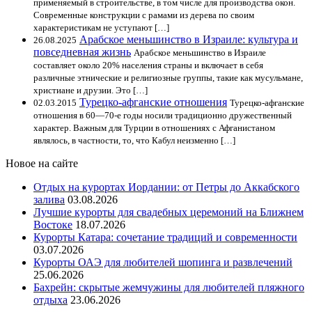
применяемый в строительстве, в том числе для производства окон.
Современные конструкции с рамами из дерева по своим
характеристикам не уступают […]
Арабское меньшинство в Израиле: культура и
26.08.2025
повседневная жизнь
Арабское меньшинство в Израиле
составляет около 20% населения страны и включает в себя
различные этнические и религиозные группы, такие как мусульмане,
христиане и друзии. Это […]
Турецко-афганские отношения
02.03.2015
Турецко-афганские
отношения в 60—70-е годы носили традиционно дружественный
характер. Важным для Турции в отношениях с Афганистаном
являлось, в частности, то, что Кабул неизменно […]
Новое на сайте
Отдых на курортах Иордании: от Петры до Аккабского
залива
03.08.2026
Лучшие курорты для свадебных церемоний на Ближнем
Востоке
18.07.2026
Курорты Катара: сочетание традиций и современности
03.07.2026
Курорты ОАЭ для любителей шопинга и развлечений
25.06.2026
Бахрейн: скрытые жемчужины для любителей пляжного
отдыха
23.06.2026