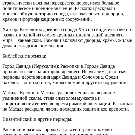
стратегически важном перекрестке дорог, имел большое
политическое и военное значение. Раскопки раскрыли
многослойную историю города, включая остатки дворцов,
храмов и фортификационных сооружений.
Хатсор: Развалины древнего города Хатсор свидетельствуют о
развитии одной из самых крупных цивилизаций древнего
мира – ханаанской. Находки включают дворцы, храмы, жилые
дома и складские помещения.
Библейские времена:
Город Давида (Иерусалим): Раскопки в Городе Давида
проливают свет на историю древнего Иерусалима, включая
периоды царствования царя Давида и Соломона. Среди
находок – остатки стен, жилых домов и других сооружений.
Масада: Крепость Масада, расположенная на вершине
уединенной скалы, стала символом мужества и
сопротивления евреев во время римской оккупации. Раскопки
на Масаде раскрыли жизнь последних защитников крепости.
Византийский и другие периоды:
Раскопки в разных городах: По всей стране проходят
раскопки, связанные с различными историческими