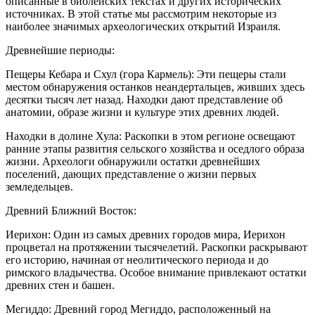
описанные в библейских текстах и других исторических
источниках. В этой статье мы рассмотрим некоторые из
наиболее значимых археологических открытий Израиля.
Древнейшие периоды:
Пещеры Кебара и Схул (гора Кармель): Эти пещеры стали
местом обнаружения останков неандертальцев, живших здесь
десятки тысяч лет назад. Находки дают представление об
анатомии, образе жизни и культуре этих древних людей.
Находки в долине Хула: Раскопки в этом регионе освещают
ранние этапы развития сельского хозяйства и оседлого образа
жизни. Археологи обнаружили остатки древнейших
поселений, дающих представление о жизни первых
земледельцев.
Древний Ближний Восток:
Иерихон: Один из самых древних городов мира, Иерихон
процветал на протяжении тысячелетий. Раскопки раскрывают
его историю, начиная от неолитического периода и до
римского владычества. Особое внимание привлекают остатки
древних стен и башен.
Мегиддо: Древний город Мегиддо, расположенный на