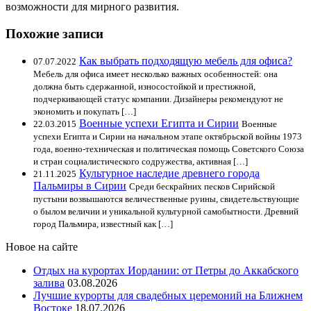
возможности для мирного развития.
Похожие записи
Как выбрать подходящую мебель для офиса?
07.07.2022
Мебель для офиса имеет несколько важных особенностей: она
должна быть сдержанной, износостойкой и престижной,
подчеркивающей статус компании. Дизайнеры рекомендуют не
экономить и покупать […]
Военные успехи Египта и Сирии
22.03.2015
Военные
успехи Египта и Сирии на начальном этапе октябрьской войны 1973
года, военно-техническая и политическая помощь Советского Союза
и стран социалистического содружества, активная […]
Культурное наследие древнего города
21.11.2025
Пальмиры в Сирии
Среди бескрайних песков Сирийской
пустыни возвышаются величественные руины, свидетельствующие
о былом величии и уникальной культурной самобытности. Древний
город Пальмира, известный как […]
Новое на сайте
Отдых на курортах Иордании: от Петры до Аккабского
залива
03.08.2026
Лучшие курорты для свадебных церемоний на Ближнем
Востоке
18.07.2026