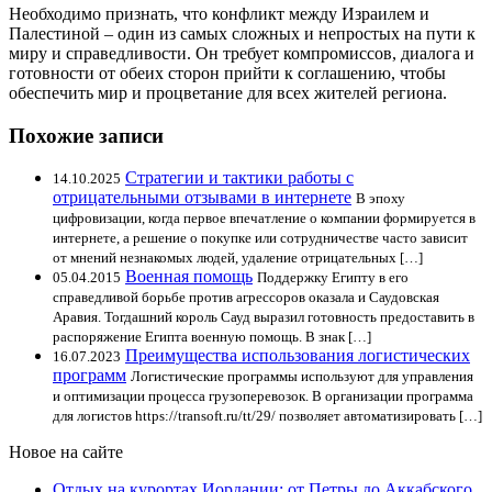
Необходимо признать, что конфликт между Израилем и
Палестиной – один из самых сложных и непростых на пути к
миру и справедливости. Он требует компромиссов, диалога и
готовности от обеих сторон прийти к соглашению, чтобы
обеспечить мир и процветание для всех жителей региона.
Похожие записи
Стратегии и тактики работы с
14.10.2025
отрицательными отзывами в интернете
В эпоху
цифровизации, когда первое впечатление о компании формируется в
интернете, а решение о покупке или сотрудничестве часто зависит
от мнений незнакомых людей, удаление отрицательных […]
Военная помощь
05.04.2015
Поддержку Египту в его
справедливой борьбе против агрессоров оказала и Саудовская
Аравия. Тогдашний король Сауд выразил готовность предоставить в
распоряжение Египта военную помощь. В знак […]
Преимущества использования логистических
16.07.2023
программ
Логистические программы используют для управления
и оптимизации процесса грузоперевозок. В организации программа
для логистов https://transoft.ru/tt/29/ позволяет автоматизировать […]
Новое на сайте
Отдых на курортах Иордании: от Петры до Аккабского