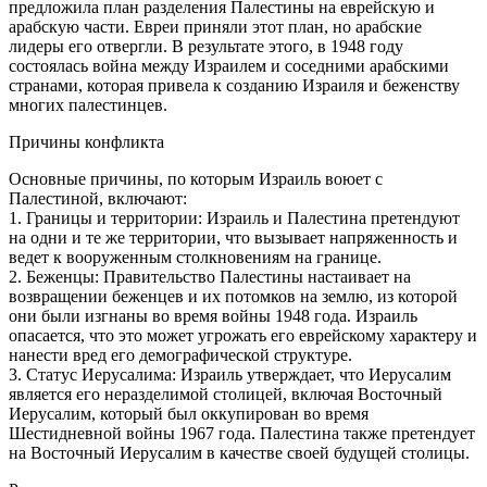
предложила план разделения Палестины на еврейскую и
арабскую части. Евреи приняли этот план, но арабские
лидеры его отвергли. В результате этого, в 1948 году
состоялась война между Израилем и соседними арабскими
странами, которая привела к созданию Израиля и беженству
многих палестинцев.
Причины конфликта
Основные причины, по которым Израиль воюет с
Палестиной, включают:
1. Границы и территории: Израиль и Палестина претендуют
на одни и те же территории, что вызывает напряженность и
ведет к вооруженным столкновениям на границе.
2. Беженцы: Правительство Палестины настаивает на
возвращении беженцев и их потомков на землю, из которой
они были изгнаны во время войны 1948 года. Израиль
опасается, что это может угрожать его еврейскому характеру и
нанести вред его демографической структуре.
3. Статус Иерусалима: Израиль утверждает, что Иерусалим
является его неразделимой столицей, включая Восточный
Иерусалим, который был оккупирован во время
Шестидневной войны 1967 года. Палестина также претендует
на Восточный Иерусалим в качестве своей будущей столицы.