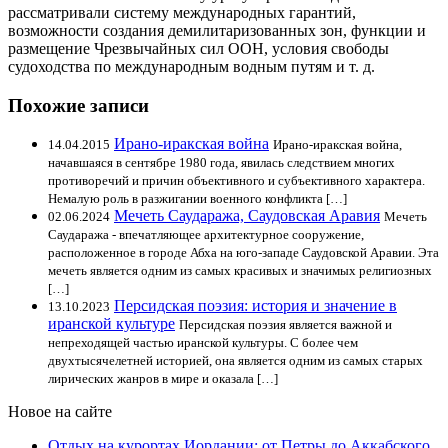
рассматривали систему международных гарантий,
возможности создания демилитаризованных зон, функции и
размещение Чрезвычайных сил ООН, условия свободы
судоходства по международным водным путям и т. д.
Похожие записи
Ирано-иракская война
14.04.2015
Ирано-иракская война,
начавшаяся в сентябре 1980 года, явилась следствием многих
противоречий и причин объективного и субъективного характера.
Немалую роль в разжигании военного конфликта […]
Мечеть Саудаража, Саудовская Аравия
02.06.2024
Мечеть
Саудаража - впечатляющее архитектурное сооружение,
расположенное в городе Абха на юго-западе Саудовской Аравии. Эта
мечеть является одним из самых красивых и значимых религиозных
[…]
Персидская поэзия: история и значение в
13.10.2023
иранской культуре
Персидская поэзия является важной и
непреходящей частью иранской культуры. С более чем
двухтысячелетней историей, она является одним из самых старых
лирических жанров в мире и оказала […]
Новое на сайте
Отдых на курортах Иордании: от Петры до Аккабского