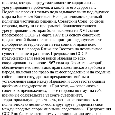
проекты, которые предусматривают не кардинальное
урегулирование проблемы, а какой-то его суррогат…
Подобные проекты только подкладывают мину под будущее
мира на Ближнем Востоке». Не ограничиваясь критикой
политики частичных решений, Советский Союз, со своей
стороны, выступил с программой ближневосточного
урегулирования, которая была изложена на XVI съезде
профсоюзов СССР 21 марта 1977 г. В основу советских
предложений были положены принцип недопустимости
приобретения территорий путем войны и право всех
государств и народов Ближнего Востока на независимое
существование и развитие. Предложения СССР
предусматривали вывод войск Израиля со всех
оккупированных в июне 1967 года арабских территорий;
обеспечение неотъемлемых прав палестинского арабского
народа, включая его право на самоопределение и на создание
собственного государства: прекращение войны и
установление мира между Израилем и соответствующими
арабскими государствами. «При этом, — говорилось в
советских предложениях,— все стороны возьмут на себя
взаимные обязательства уважать суверенитет,
территориальную целостность, неприкосновенность и
политическую независимость друг друга, разрешать свои
международные споры мирными средствами» . Предложения
СССР по ближневосточному урегулированию детально