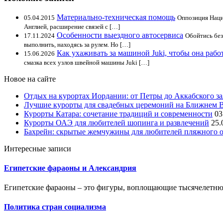
Материально-техническая помощь
05.04.2015
Оппозиция Наци
Англией, расширение связей с […]
Особенности выездного автосервиса
17.11.2024
Обойтись без
выполнить, находясь за рулем. Но […]
Как ухаживать за машиной Juki, чтобы она рабо
15.06.2026
смазка всех узлов швейной машины Juki […]
Новое на сайте
Отдых на курортах Иордании: от Петры до Аккабского з
Лучшие курорты для свадебных церемоний на Ближнем 
Курорты Катара: сочетание традиций и современности
03
Курорты ОАЭ для любителей шопинга и развлечений
25.
Бахрейн: скрытые жемчужины для любителей пляжного 
Интересные записи
Египетские фараоны и Александрия
Египетские фараоны – это фигуры, воплощающие тысячелетню
Политика стран социализма