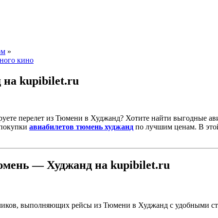
ом
»
нного кино
а kupibilet.ru
уете перелет из Тюмени в Худжанд? Хотите найти выгодные ав
 покупки
авиабилетов тюмень худжанд
по лучшим ценам. В этой 
ень — Худжанд на kupibilet.ru
озчиков, выполняющих рейсы из Тюмени в Худжанд с удобными с