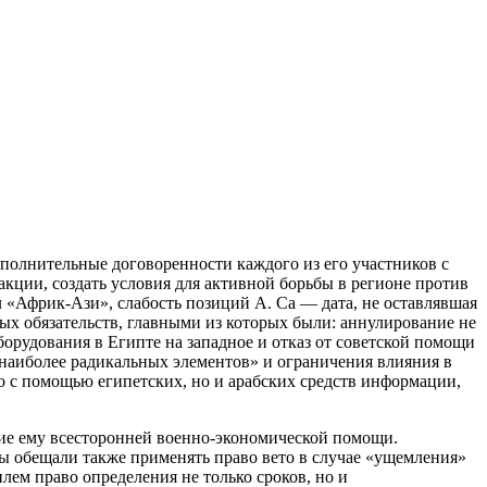
ополнительные договоренности каждого из его участников с
ции, создать условия для активной борьбы в регионе против
«Африк-Ази», слабость позиций А. Са — дата, не оставлявшая
ных обязательств, главными из которых были: аннулирование не
оборудования в Египте на западное и отказ от советской помощи
«наиболее радикальных элементов» и ограничения влияния в
о с помощью египетских, но и арабских средств информации,
ие ему всесторонней военно-экономической помощи.
ы обещали также применять право вето в случае «ущемления»
ем право определения не только сроков, но и