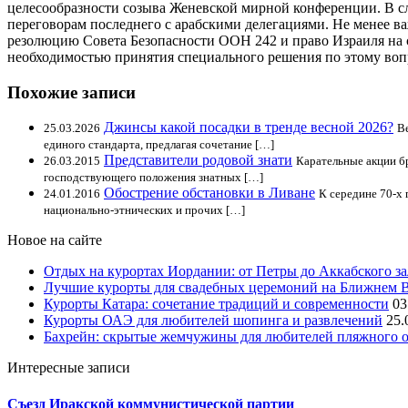
целесообразности созыва Женевской мирной конференции. В 
переговорам последнего с арабскими делегациями. Не менее в
резолюцию Совета Безопасности ООН 242 и право Израиля на с
необходимостью принятия специального решения по этому воп
Похожие записи
Джинсы какой посадки в тренде весной 2026?
25.03.2026
В
единого стандарта, предлагая сочетание […]
Представители родовой знати
26.03.2015
Карательные акции б
господствующего положения знатных […]
Обострение обстановки в Ливане
24.01.2016
К середине 70-х
национально-этнических и прочих […]
Новое на сайте
Отдых на курортах Иордании: от Петры до Аккабского з
Лучшие курорты для свадебных церемоний на Ближнем 
Курорты Катара: сочетание традиций и современности
03
Курорты ОАЭ для любителей шопинга и развлечений
25.
Бахрейн: скрытые жемчужины для любителей пляжного 
Интересные записи
Съезд Иракской коммунистической партии