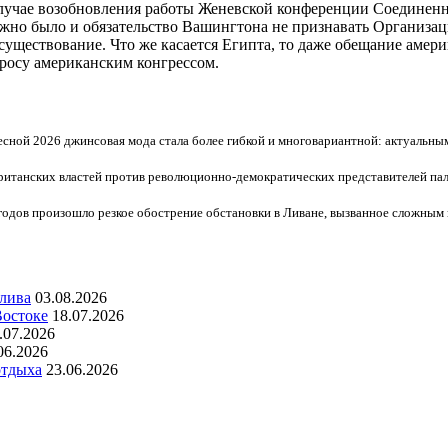
случае возобновления работы Женевской конференции Соединен
ажно было и обязательство Вашингтона не признавать Организац
уществование. Что же касается Египта, то даже обещание амер
росу американским конгрессом.
есной 2026 джинсовая мода стала более гибкой и многовариантной: актуальным
ританских властей против революционно-демократических представителей па
 годов произошло резкое обострение обстановки в Ливане, вызванное сложным
алива
03.08.2026
Востоке
18.07.2026
.07.2026
06.2026
отдыха
23.06.2026