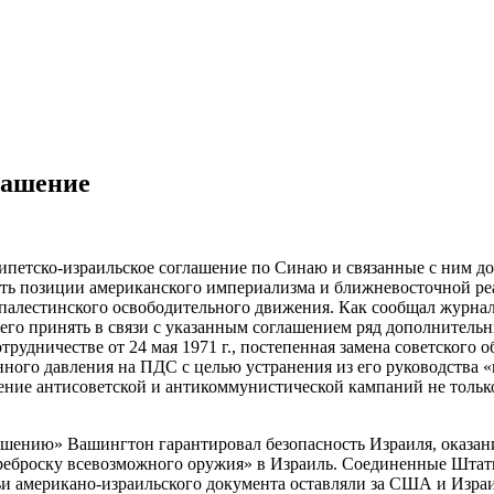
лашение
ипетско-израильское соглашение по Синаю и связанные с ним д
ь позиции американского империализма и ближневосточной реак
палестинского освободительного
движения. Как сообщал журнал 
 его принять в связи с указанным соглашением ряд дополнитель
трудничестве от 24 мая 1971 г., постепенная замена советского 
нного давления на ПДС с целью устранения из его руководства 
ение антисоветской и антикоммунистической кампаний не тольк
ашению» Вашингтон гарантировал безопасность Израиля, оказан
ереброску всевозможного оружия» в Израиль. Соединенные Штат
и американо-израильского документа оставляли за США и Израил