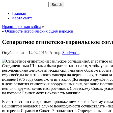
Главная
Карта сайта
Ирано-иракская война
»
«
Общность исторических судеб народов
Сепаратное египетско-израильское сог
Опубликовано
14.04.2015
|
Автор:
Steelworm
Сепаратное ег
Соединенными Штатами были рассчитаны на то, чтобы укрепит
революционно-демократических сил, главным образом против 
ему свободы политического маневра на переговорах, заставила
позднее 1976 года советско-египетского Договора о дружбе и со
в деле развития египетских вооруженных сил, оказание постоя
нем сил, дружественно настроенных к Советскому Союзу, усил
на которые Египет может оказывать влияние.
В соответствии с секретным приложением к «синайскому согл
Вашингтон обязался в случае необходимости осуществлять «п
интересов Израиля в Совете Безопасности. Определенные стать