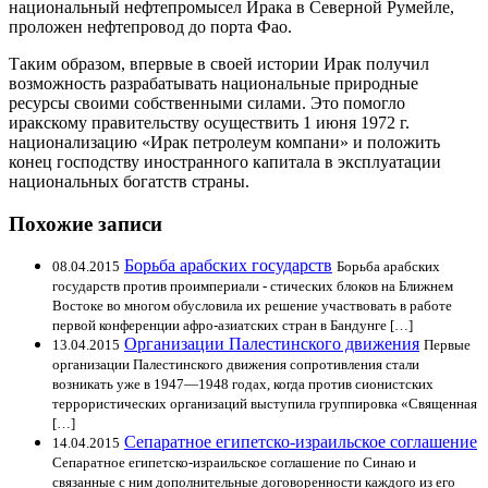
национальный нефтепромысел Ирака в Северной Румейле,
проложен нефтепровод до порта Фао.
Таким образом, впервые в своей истории Ирак получил
возможность разрабатывать национальные природные
ресурсы своими собственными силами. Это помогло
иракскому правительству осуществить 1 июня 1972 г.
национализацию «Ирак петролеум компани» и положить
конец господству иностранного капитала в эксплуатации
национальных богатств страны.
Похожие записи
Борьба арабских государств
08.04.2015
Борьба арабских
государств против проимпериали - стических блоков на Ближнем
Востоке во многом обусловила их решение участвовать в работе
первой конференции афро-азиатских стран в Бандунге […]
Организации Палестинского движения
13.04.2015
Первые
организации Палестинского движения сопротивления стали
возникать уже в 1947—1948 годах, когда против сионистских
террористических организаций выступила группировка «Священная
[…]
Сепаратное египетско-израильское соглашение
14.04.2015
Сепаратное египетско-израильское соглашение по Синаю и
связанные с ним дополнительные договоренности каждого из его