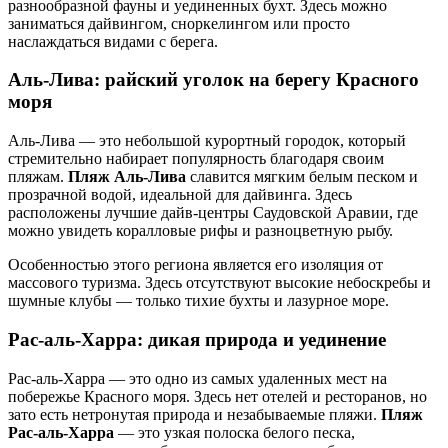
разнообразной фауны и уединенных бухт. Здесь можно
заниматься дайвингом, сноркелингом или просто
наслаждаться видами с берега.
Аль-Лива: райский уголок на берегу Красного
моря
Аль-Лива — это небольшой курортный городок, который
стремительно набирает популярность благодаря своим
пляжам.
Пляж Аль-Лива
славится мягким белым песком и
прозрачной водой, идеальной для дайвинга. Здесь
расположены лучшие дайв-центры Саудовской Аравии, где
можно увидеть коралловые рифы и разноцветную рыбу.
Особенностью этого региона является его изоляция от
массового туризма. Здесь отсутствуют высокие небоскребы и
шумные клубы — только тихие бухты и лазурное море.
Рас-аль-Харра: дикая природа и уединение
Рас-аль-Харра — это одно из самых удаленных мест на
побережье Красного моря. Здесь нет отелей и ресторанов, но
зато есть нетронутая природа и незабываемые пляжи.
Пляж
Рас-аль-Харра
— это узкая полоска белого песка,