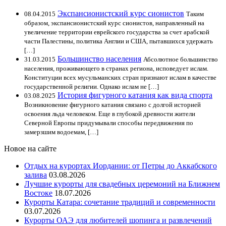
Экспансионистский курс сионистов
08.04.2015
Таким
образом, экспансионистский курс сионистов, направленный на
увеличение территории еврейского государства за счет арабской
части Палестины, политика Англии и США, пытавшихся удержать
[…]
Большинство населения
31.03.2015
Абсолютное большинство
населения, проживающего в странах региона, исповедует ислам.
Конституции всех мусульманских стран признают ислам в качестве
государственной религии. Однако ислам не […]
История фигурного катания как вида спорта
03.08.2025
Возникновение фигурного катания связано с долгой историей
освоения льда человеком. Еще в глубокой древности жители
Северной Европы придумывали способы передвижения по
замерзшим водоемам, […]
Новое на сайте
Отдых на курортах Иордании: от Петры до Аккабского
залива
03.08.2026
Лучшие курорты для свадебных церемоний на Ближнем
Востоке
18.07.2026
Курорты Катара: сочетание традиций и современности
03.07.2026
Курорты ОАЭ для любителей шопинга и развлечений