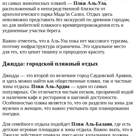
из самых живописных пляжей —
Пляж Аль-Ула
,
расположенный в непосредственной близости от
археологического парка Мада’in Салих. Отдых здесь
невозможно представить без экскурсий по древним городам,
но для любителей пляжного времяпрепровождения есть и
уединенные участки берега.
Важно отметить, что в Аль-Ула пока нет массового туризма,
поэтому инфраструктура ограничена. Это идеальное место
для тех, кто ценит тишину и природную красоту.
Джидда: городской пляжный отдых
Джидда — это второй по величине город Саудовской Аравии,
и здесь можно найти как общественные пляжи, так и частные
зоны отдыха.
Пляж Аль-Ардиа
— один из самых
популярных. Он отличается чистым песком, прозрачной водой
и наличием кафе и ресторанов в шаговой доступности.
Особенностью пляжа является то, что он разделен на зоны для
мужчин и женщин, что важно учитывать при планировании
поездки.
Для семейного отдыха подойдет
Пляж Аль-Балани
, где есть
детские игровые площадки и зоны отдыха. Важно знать, что в
Джидде действуют правила дресс-кода: купальники должны