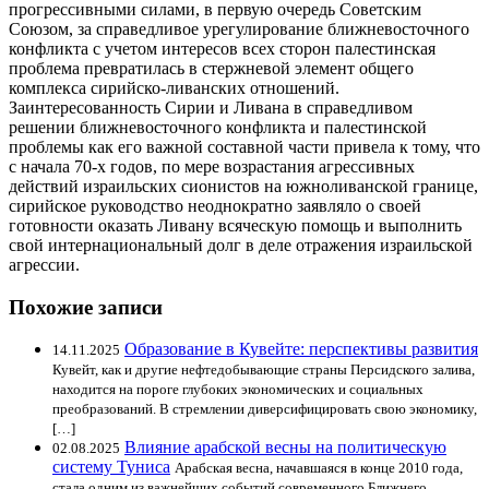
прогрессивными силами, в первую очередь Советским
Союзом, за справедливое урегулирование ближневосточного
конфликта с учетом интересов всех сторон палестинская
проблема превратилась в стержневой элемент общего
комплекса сирийско-ливанских отношений.
Заинтересованность Сирии и Ливана в справедливом
решении ближневосточного конфликта и палестинской
проблемы как его важной составной части привела к тому, что
с начала 70-х годов, по мере возрастания агрессивных
действий израильских сионистов на южноливанской границе,
сирийское руководство неоднократно заявляло о своей
готовности оказать Ливану всяческую помощь и выполнить
свой интернациональный долг в деле отражения израильской
агрессии.
Похожие записи
Образование в Кувейте: перспективы развития
14.11.2025
Кувейт, как и другие нефтедобывающие страны Персидского залива,
находится на пороге глубоких экономических и социальных
преобразований. В стремлении диверсифицировать свою экономику,
[…]
Влияние арабской весны на политическую
02.08.2025
систему Туниса
Арабская весна, начавшаяся в конце 2010 года,
стала одним из важнейших событий современного Ближнего