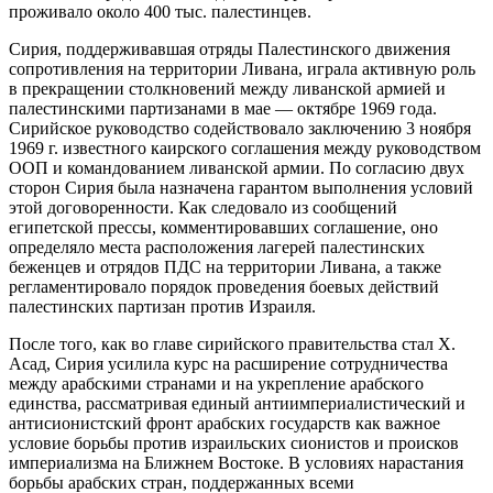
проживало около 400 тыс. палестинцев.
Сирия, поддерживавшая отряды Палестинского движения
сопротивления на территории Ливана, играла активную роль
в прекращении столкновений между ливанской армией и
палестинскими партизанами в мае — октябре 1969 года.
Сирийское руководство содействовало заключению 3 ноября
1969 г. известного каирского соглашения между руководством
ООП и командованием ливанской армии. По согласию двух
сторон Сирия была назначена гарантом выполнения условий
этой договоренности. Как следовало из сообщений
египетской прессы, комментировавших соглашение, оно
определяло места расположения лагерей палестинских
беженцев и отрядов ПДС на территории Ливана, а также
регламентировало порядок проведения боевых действий
палестинских партизан против Израиля.
После того, как во главе сирийского правительства стал X.
Асад, Сирия усилила курс на расширение сотрудничества
между арабскими странами и на укрепление арабского
единства, рассматривая единый антиимпериалистический и
антисионистский фронт арабских государств как важное
условие борьбы против израильских сионистов и происков
империализма на Ближнем Востоке. В условиях нарастания
борьбы арабских стран, поддержанных всеми