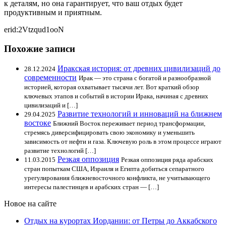
к деталям, но она гарантирует, что ваш отдых будет
продуктивным и приятным.
erid:2Vtzqud1ooN
Похожие записи
Иракская история: от древних цивилизаций до
28.12.2024
современности
Ирак — это страна с богатой и разнообразной
историей, которая охватывает тысячи лет. Вот краткий обзор
ключевых этапов и событий в истории Ирака, начиная с древних
цивилизаций и […]
Развитие технологий и инноваций на ближнем
29.04.2025
востоке
Ближний Восток переживает период трансформации,
стремясь диверсифицировать свою экономику и уменьшить
зависимость от нефти и газа. Ключевую роль в этом процессе играют
развитие технологий […]
Резкая оппозиция
11.03.2015
Резкая оппозиция ряда арабских
стран попыткам США, Израиля и Египта добиться сепаратного
урегулирования ближневосточного конфликта, не учитывающего
интересы палестинцев и арабских стран — […]
Новое на сайте
Отдых на курортах Иордании: от Петры до Аккабского