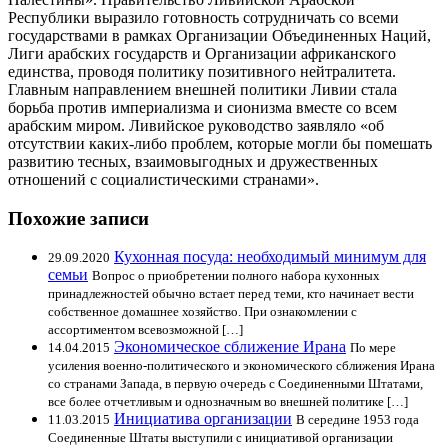
Республики выразило готовность сотрудничать со всеми
государствами в рамках Организации Объединенных Наций,
Лиги арабских государств и Организации африканского
единства, проводя политику позитивного нейтралитета.
Главным направлением внешней политики Ливии стала
борьба против империализма и сионизма вместе со всем
арабским миром. Ливийское руководство заявляло «об
отсутствии каких-либо проблем, которые могли бы помешать
развитию тесных, взаимовыгодных и дружественных
отношений с социалистическими странами».
Похожие записи
Кухонная посуда: необходимый минимум для
29.09.2020
семьи
Вопрос о приобретении полного набора кухонных
принадлежностей обычно встает перед теми, кто начинает вести
собственное домашнее хозяйство. При ознакомлении с
ассортиментом всевозможной […]
Экономическое сближение Ирана
14.04.2015
По мере
усиления военно-политического и экономического сближения Ирана
со странами Запада, в первую очередь с Соединенными Штатами,
все более отчетливым и однозначным во внешней политике […]
Инициатива организации
11.03.2015
В середине 1953 года
Соединенные Штаты выступили с инициативой организации