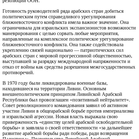
резолюций ООН.
Готовность руководителей ряда арабских стран добиться
политическим путем справедливого урегулирования
ближневосточного конфликта имела важное значение. Она
ограничивала для израильских экспансионистов возможности
маневрирования с целью сорвать любые мероприятия,
направленные на комплексное политическое урегулирование
ближневосточного конфликта. Она также содействовала
укреплению связей национально — патриотических сил
арабских стран с мировой прогрессивной общественностью,
выступавшей за разрядку международной напряженности и
отказ от войны как средства разрешения межгосударственных
противоречий.
В 1970 году были ликвидированы военные базы,
находившиеся на территории Ливии. Основным
внешнеполитическим принципом Ливийской Арабской
Республики был провозглашен «позитивный нейтралитет».
Совет революционного командования заявил об активном
участии Ливии в общеарабской борьбе против империализма
и израильской агрессии. Новая власть выражала свою
приверженность «единству целей арабской освободительной
борьбы» и заявляла о своей ответственности «за дальнейшее
развитие арабской борьбы ради победы, ради возвращения
Палестины». Правительство Ливийской Арабской