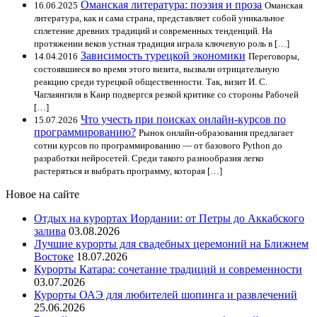
Оманская литература: поэзия и проза
16.06.2025
Оманская
литература, как и сама страна, представляет собой уникальное
сплетение древних традиций и современных тенденций. На
протяжении веков устная традиция играла ключевую роль в […]
Зависимость турецкой экономики
14.04.2016
Переговоры,
состоявшиеся во время этого визита, вызвали отрицательную
реакцию среди турецкой общественности. Так, визит И. С.
Чаглаянгиля в Каир подвергся резкой критике со стороны Рабочей
[…]
Что учесть при поисках онлайн-курсов по
15.07.2026
программированию?
Рынок онлайн-образования предлагает
сотни курсов по программированию — от базового Python до
разработки нейросетей. Среди такого разнообразия легко
растеряться и выбрать программу, которая […]
Новое на сайте
Отдых на курортах Иордании: от Петры до Аккабского
залива
03.08.2026
Лучшие курорты для свадебных церемоний на Ближнем
Востоке
18.07.2026
Курорты Катара: сочетание традиций и современности
03.07.2026
Курорты ОАЭ для любителей шопинга и развлечений
25.06.2026