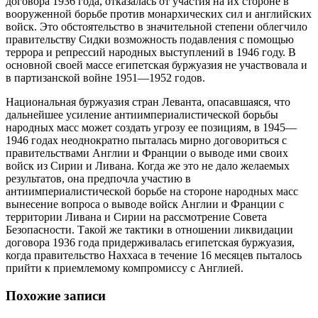
договора 1936 года, отказалась от участия на их стороне в
вооруженной борьбе против монархических сил и английских
войск. Это обстоятельство в значительной степени облегчило
правительству Сидки возможность подавления с помощью
террора и репрессий народных выступлений в 1946 году. В
основной своей массе египетская буржуазия не участвовала и
в партизанской войне 1951—1952 годов.
Национальная буржуазия стран Леванта, опасавшаяся, что
дальнейшее усиление антиимпериалистической борьбы
народных масс может создать угрозу ее позициям, в 1945—
1946 годах неоднократно пыталась мирно договориться с
правительствами Англии и Франции о выводе ими своих
войск из Сирии и Ливана. Когда же это не дало желаемых
результатов, она предпочла участию в
антиимпериалистической борьбе на стороне народных масс
вынесение вопроса о выводе войск Англии и Франции с
территории Ливана и Сирии на рассмотрение Совета
Безопасности. Такой же тактики в отношении ликвидации
договора 1936 года придерживалась египетская буржуазия,
когда правительство Наххаса в течение 16 месяцев пыталось
прийти к приемлемому компромиссу с Англией.
Похожие записи