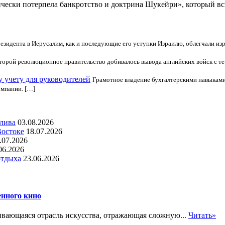
чески потерпела банкротство и доктрина Шукейри», который вс
резидента в Иерусалим, как и последующие его уступки Израилю, облегчали из
оторой революционное правительство добивалось вывода английских войск с те
у учету для руководителей
Грамотное владение бухгалтерскими навыкам
омпании. […]
алива
03.08.2026
Востоке
18.07.2026
.07.2026
06.2026
отдыха
23.06.2026
енного кино
вающаяся отрасль искусства, отражающая сложную...
Читать»