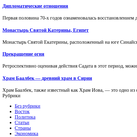
Дипломатические отношения
Первая половина 70-х годов ознаменовалась восстановлением
Монастырь Святой Катерины, Египет
Монастырь Святой Екатерины, расположенный на юге Синайског
Прекращение огня
Ретроспективно оценивая действия Садата в этот период, можно 
Храм Баалбек — древний храм в Сирии
Храм Баалбек, также известный как Храм Иова, — это одно и
Рубрики
Без рубрики
Восток
Политика
Статьи
Страны
Экономика