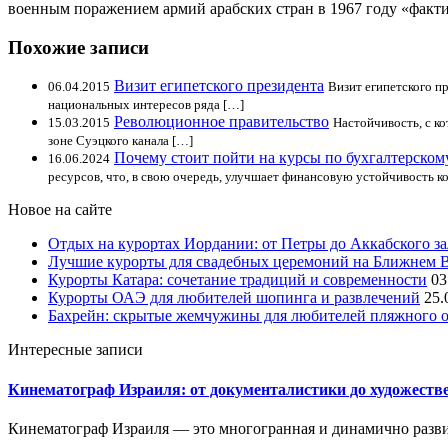
военным поражением армий арабских стран в 1967 году «факти
Похожие записи
Визит египетского президента
06.04.2015
Визит египетского п
национальных интересов ряда […]
Революционное правительство
15.03.2015
Настойчивость, с к
зоне Суэцкого канала […]
Почему стоит пойти на курсы по бухгалтерском
16.06.2024
ресурсов, что, в свою очередь, улучшает финансовую устойчивость к
Новое на сайте
Отдых на курортах Иордании: от Петры до Аккабского з
Лучшие курорты для свадебных церемоний на Ближнем 
Курорты Катара: сочетание традиций и современности
03
Курорты ОАЭ для любителей шопинга и развлечений
25.
Бахрейн: скрытые жемчужины для любителей пляжного 
Интересные записи
Кинематограф Израиля: от документалистики до художеств
Кинематограф Израиля — это многогранная и динамично разви