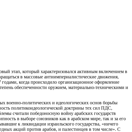
новый этап, который характеризовался активным включением в
евращаться в массовые антиимпериалистические движения,
 годами, когда происходило организационное оформление
степень обеспеченности оружием, материально-техническими и
ых военно-политических и идеологических основ борьбы
льность политикоидеологической доктрины тех сил ПДС,
лемы считали победоносную войну арабских государств
ность в выборе союзников как в арабском мире, так и за его
вавшие к ликвидации израильского государства, «ничего
едных акций против арабов, и палестинцев в том числе». С