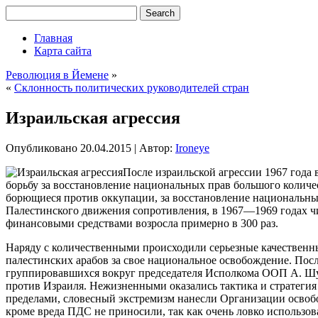
Главная
Карта сайта
Революция в Йемене
»
«
Склонность политических руководителей стран
Израильская агрессия
Опубликовано
20.04.2015
|
Автор:
Ironeye
После израильской агрессии 1967 года
борьбу за восстановление национальных прав большого количе
борющиеся против оккупации, за восстановление национальн
Палестинского движения сопротивления, в 1967—1969 годах ч
финансовыми средствами возросла примерно в 300 раз.
Наряду с количественными происходили серьезные качественн
палестинских арабов за свое национальное освобождение. Пос
группировавшихся вокруг председателя Исполкома ООП А. Шу
против Израиля. Нежизненными оказались тактика и стратегия 
пределами, словесный экстремизм нанесли Организации освоб
кроме вреда ПДС не приносили, так как очень ловко использов