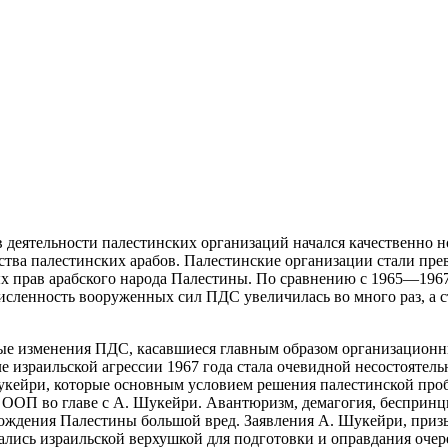
 в деятельности палестинских организаций начался качественно 
ства палестинских арабов. Палестинские организации стали пр
ых
прав арабского народа Палестины. По сравнению с 1965—1967
исленность вооруженных сил ПДС увеличилась во много раз, а 
ые изменения ПДС, касавшиеся главным образом организационн
ле израильской агрессии 1967 года стала очевидной несостояте
кейри, которые основным условием решения палестинской проб
ООП во главе с А. Шукейри. Авантюризм, демагогия, беспринцип
ождения Палестины большой вред. Заявления А. Шукейри, призы
ались израильской верхушкой для подготовки и оправдания очер