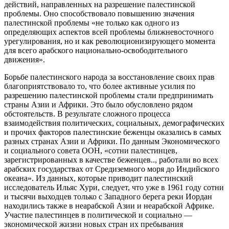
действий, направленных на разрешение палестинской
проблемы. Оно способствовало повышению значения
палестинской проблемы «не только как одного из
определяющих аспектов всей проблемы ближневосточного
урегулирования, но и как революционизирующего момента
для всего арабского национально-освободительного
движения».
Борьбе палестинского народа за восстановление своих прав
благоприятствовало то, что более активные усилия по
разрешению палестинской проблемы стали предпринимать
страны Азии и Африки. Это было обусловлено рядом
обстоятельств. В результате сложного процесса
взаимодействия политических, социальных, демографических
и прочих факторов палестинские беженцы оказались в самых
разных странах Азии и Африки. По данным Экономического
и социального совета ООН, «сотни палестинцев,
зарегистрированных в качестве беженцев.., работали во всех
арабских государствах от Средиземного моря до Индийского
океана». Из данных, которые приводит палестинский
исследователь Ильяс Хури, следует, что уже в 1961 году сотни
и тысячи выходцев только с Западного берега реки Иордан
находились также в неарабской Азии и неарабской Африке.
Участие палестинцев в политической и социально —
экономической жизни новых стран их пребывания