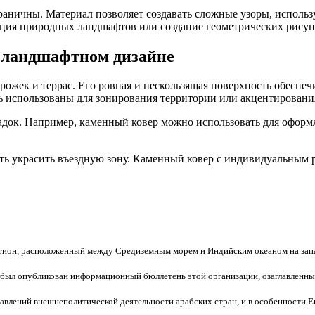
аничны. Материал позволяет создавать сложные узоры, использ
ация природных ландшафтов или создание геометрических рисун
в ландшафтном дизайне
ожек и террас. Его ровная и нескользящая поверхность обеспе
ь использованы для зонирования территории или акцентировани
док. Например, каменный ковер можно использовать для оформ
ть украсить въездную зону. Каменный ковер с индивидуальным 
егион, расположенный между Средиземным морем и Индийским океаном на запа
 был опубликован информационный бюллетень этой организации, озаглавленн
влений внешнеполитической деятельности арабских стран, и в особенности Ег