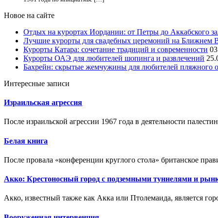
Новое на сайте
Отдых на курортах Иордании: от Петры до Аккабского з
Лучшие курорты для свадебных церемоний на Ближнем 
Курорты Катара: сочетание традиций и современности
03
Курорты ОАЭ для любителей шопинга и развлечений
25.
Бахрейн: скрытые жемчужины для любителей пляжного 
Интересные записи
Израильская агрессия
После израильской агрессии 1967 года в деятельности палестин
Белая книга
После провала «конференции круглого стола» британское прав
Акко: Крестоносный город с подземными туннелями и рын
Акко, известный также как Акка или Птолемаида, является гор
Вооруженная интервенция