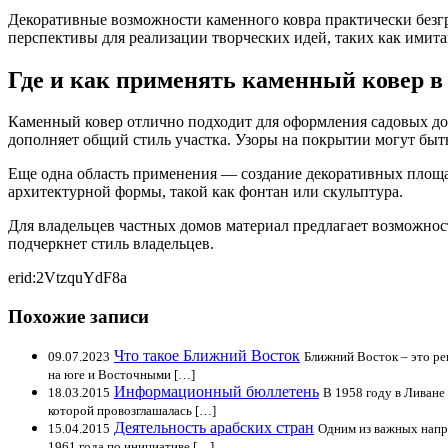
Декоративные возможности каменного ковра практически безгр
перспективы для реализации творческих идей, таких как имит
Где и как применять каменный ковер 
Каменный ковер отлично подходит для оформления садовых дор
дополняет общий стиль участка. Узоры на покрытии могут быт
Еще одна область применения — создание декоративных площа
архитектурной формы, такой как фонтан или скульптура.
Для владельцев частных домов материал предлагает возможнос
подчеркнет стиль владельцев.
erid:2VtzquYdF8a
Похожие записи
Что такое Ближний Восток
09.07.2023
Ближний Восток – это р
на юге и Восточными […]
Информационный бюллетень
18.03.2015
В 1958 году в Ливане
которой провозглашалась […]
Деятельность арабских стран
15.04.2015
Одним из важных напра
1961 года по инициативе […]