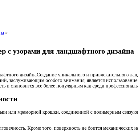
ра
»
р с узорами для ландшафтного дизайна
Создание уникального и привлекательного лан
ний, заслуживающим особого внимания, является использовани
ь и становится все более популярным как среди профессиональн
ности
льки или мраморной крошки, соединенной с полимерным связую
говечность. Кроме того, поверхность не боится механических на