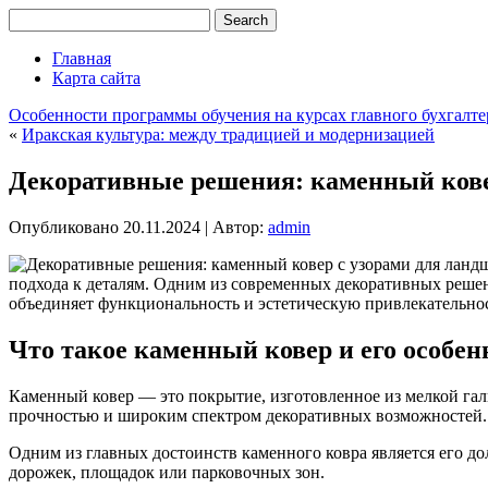
Главная
Карта сайта
Особенности программы обучения на курсах главного бухгалте
«
Иракская культура: между традицией и модернизацией
Декоративные решения: каменный кове
Опубликовано
20.11.2024
|
Автор:
admin
подхода к деталям. Одним из современных декоративных реше
объединяет функциональность и эстетическую привлекательност
Что такое каменный ковер и его особен
Каменный ковер — это покрытие, изготовленное из мелкой га
прочностью и широким спектром декоративных возможностей.
Одним из главных достоинств каменного ковра является его дол
дорожек, площадок или парковочных зон.