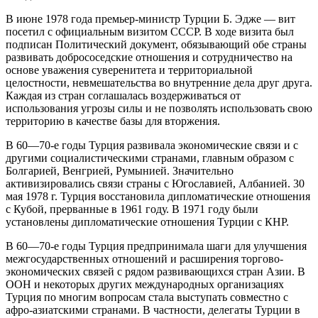
В июне 1978 года премьер-министр Турции Б. Эдже — вит
посетил с официальным визитом СССР. В ходе визита был
подписан Политический документ, обязывающий обе страны
развивать добрососедские отношения и сотрудничество на
основе уважения суверенитета и территориальной
целостности, невмешательства во внутренние дела друг друга.
Каждая из стран соглашалась воздерживаться от
использования угрозы силы и не позволять использовать свою
территорию в качестве базы для вторжения.
В 60—70-е годы Турция развивала экономические связи и с
другими социалистическими странами, главным образом с
Болгарией, Венгрией, Румынией. Значительно
активизировались связи страны с Югославией, Албанией. 30
мая 1978 г. Турция восстановила дипломатические отношения
с Кубой, прерванные в 1961 году. В 1971 году были
установлены дипломатические отношения Турции с КНР.
В 60—70-е годы Турция предпринимала шаги для улучшения
межгосударственных отношений и расширения торгово-
экономических связей с рядом развивающихся стран Азии. В
ООН и некоторых других международных организациях
Турция по многим вопросам стала выступать совместно с
афро-азиатскими странами. В частности, делегаты Турции в