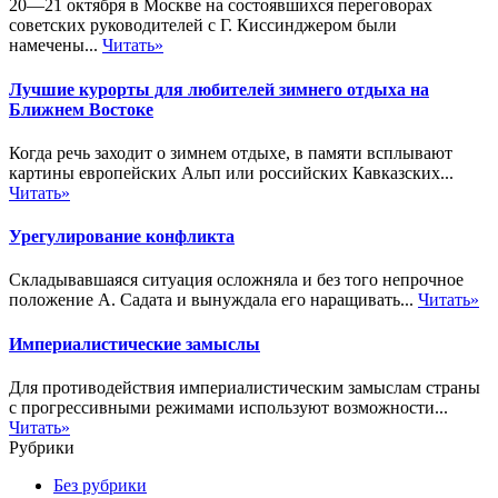
20—21 октября в Москве на состоявшихся переговорах
советских руководителей с Г. Киссинджером были
намечены...
Читать»
Лучшие курорты для любителей зимнего отдыха на
Ближнем Востоке
Когда речь заходит о зимнем отдыхе, в памяти всплывают
картины европейских Альп или российских Кавказских...
Читать»
Урегулирование конфликта
Складывавшаяся ситуация осложняла и без того непрочное
положение А. Садата и вынуждала его наращивать...
Читать»
Империалистические замыслы
Для противодействия империалистическим замыслам страны
с прогрессивными режимами используют возможности...
Читать»
Рубрики
Без рубрики