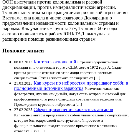
ООН выступали против колониализма и расовой
дискриминации, против империалистической агрессии.
Турция выступила за прекращение американской агрессии во
Вьетнаме, она вошла в число соавторов Декларации о
предоставлении независимости колониальным странам и
народам. Как участник «группы 77», Турция в 60-е годы
активно включилась в работу ЮНКТАД, выступая за
расширение помощи развивающимся странам.
Похожие записи
Контекст отношений
08.03.2015
Стремясь укрепить свои
позиции в политическом торге с США, летом 1972 года А. Садат
принял решение отказаться от помощи советских военных
специалистов. Отказ египетского президента от […]
Как курсы по нейросетям превращают хобби в
21.03.2025
полноценный источник заработка
Увлечения, такие как
фотография, музыка или дизайн, могут стать отправной точкой для
профессионального роста благодаря современным технологиям.
Прохождение курсов по нейросетям […]
Сферы применения каркасных ангаров
27.02.2025
Каркасные ангары представляют собой универсальные сооружения,
которые благодаря своей конструктивной простоте и
функциональности находят широкое применение в различных
отраслях. Эти […]