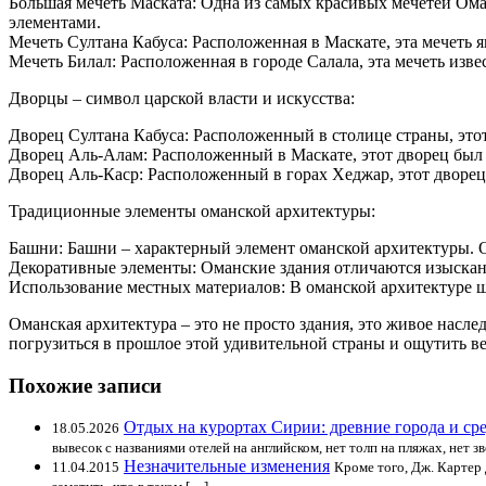
Большая мечеть Маската: Одна из самых красивых мечетей Ом
элементами.
Мечеть Султана Кабуса: Расположенная в Маскате, эта мечеть
Мечеть Билал: Расположенная в городе Салала, эта мечеть изв
Дворцы – символ царской власти и искусства:
Дворец Султана Кабуса: Расположенный в столице страны, это
Дворец Аль-Алам: Расположенный в Маскате, этот дворец был р
Дворец Аль-Каср: Расположенный в горах Хеджар, этот дворец
Традиционные элементы оманской архитектуры:
Башни: Башни – характерный элемент оманской архитектуры. О
Декоративные элементы: Оманские здания отличаются изысканн
Использование местных материалов: В оманской архитектуре ши
Оманская архитектура – это не просто здания, это живое насл
погрузиться в прошлое этой удивительной страны и ощутить ве
Похожие записи
Отдых на курортах Сирии: древние города и ср
18.05.2026
вывесок с названиями отелей на английском, нет толп на пляжах, нет з
Незначительные изменения
11.04.2015
Кроме того, Дж. Картер