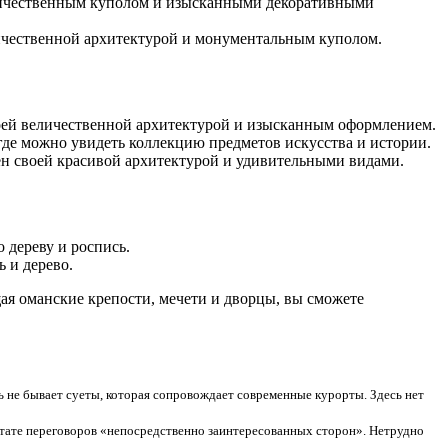
еличественным куполом и изысканными декоративными
еличественной архитектурой и монументальным куполом.
воей величественной архитектурой и изысканным оформлением.
 где можно увидеть коллекцию предметов искусства и истории.
ен своей красивой архитектурой и удивительными видами.
 дереву и роспись.
 и дерево.
щая оманские крепости, мечети и дворцы, вы сможете
сь не бывает суеты, которая сопровождает современные курорты. Здесь нет
ьтате переговоров «непосредственно заинтересованных сторон». Нетрудно