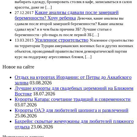
выбирать одежду, бронировать столик в кафе, записываться в салон
красоты, даже не […]
Какие анализы сдавали после замершей
27.12.2017
беременности? Хочу ребенка
Девочки, какие анализы вы
сдавали после второй замершей беременности? Какие анализы
сдавал муж? и в чем была причина ЗБ? Лучшие статьи о
беременности - pfo-magu.ru после первой ЗБ […]
Усиленное строительство
13.03.2015
Усиленное строительство
на территории Турции американских военных баз и других военных
объектов, проводимый правительством демократической партии
курс на поддержку агрессивных блоков, […]
Новое на сайте
Отдых на курортах Иордании: от Петры до Аккабского
залива
03.08.2026
Лучшие курорты для свадебных церемоний на Ближнем
Востоке
18.07.2026
Курорты Катара: сочетание традиций и современности
03.07.2026
Курорты ОАЭ для любителей шопинга и развлечений
25.06.2026
Бахрейн: скрытые жемчужины для любителей пляжного
отдыха
23.06.2026