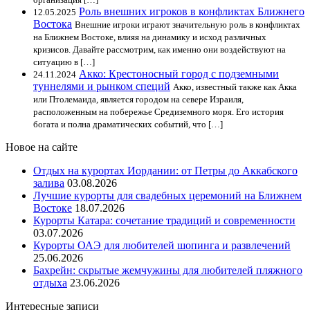
Роль внешних игроков в конфликтах Ближнего
12.05.2025
Востока
Внешние игроки играют значительную роль в конфликтах
на Ближнем Востоке, влияя на динамику и исход различных
кризисов. Давайте рассмотрим, как именно они воздействуют на
ситуацию в […]
Акко: Крестоносный город с подземными
24.11.2024
туннелями и рынком специй
Акко, известный также как Акка
или Птолемаида, является городом на севере Израиля,
расположенным на побережье Средиземного моря. Его история
богата и полна драматических событий, что […]
Новое на сайте
Отдых на курортах Иордании: от Петры до Аккабского
залива
03.08.2026
Лучшие курорты для свадебных церемоний на Ближнем
Востоке
18.07.2026
Курорты Катара: сочетание традиций и современности
03.07.2026
Курорты ОАЭ для любителей шопинга и развлечений
25.06.2026
Бахрейн: скрытые жемчужины для любителей пляжного
отдыха
23.06.2026
Интересные записи