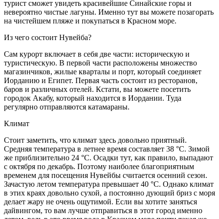
турист сможет увидеть красивейшие Синайские горы и
невероятно чистые лагуны. Именно тут вы можете позагорать
на чистейшем пляже и покупаться в Красном море.
Из чего состоит Нувейба?
Сам курорт включает в себя две части: историческую и
туристическую. В первой части расположены множество
магазинчиков, жилые кварталы и порт, который соединяет
Иорданию и Египет. Первая часть состоит из ресторанов,
баров и различных отелей. Кстати, вы можете посетить
городок Акабу, который находится в Иордании. Туда
регулярно отправляются катамараны.
Климат
Стоит заметить, что климат здесь довольно приятный.
Средняя температура в летнее время составляет 38 °С. Зимой
же приблизительно 24 °С. Осадки тут, как правило, выпадают
с октября по декабрь. Поэтому наиболее благоприятным
временем для посещения Нувейбы считается осенний сезон.
Зачастую летом температура превышает 40 °С. Однако климат
в этих краях довольно сухой, а постоянно дующий бриз с моря
делает жару не очень ощутимой. Если вы хотите заняться
дайвингом, то вам лучше отправиться в этот город именно