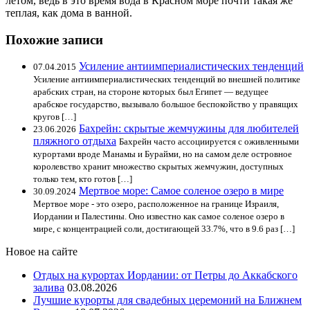
летом, ведь в это время вода в Красном море почти такая же
теплая, как дома в ванной.
Похожие записи
Усиление антиимпериалистических тенденций
07.04.2015
Усиление антиимпериалистических тенденций во внешней политике
арабских стран, на стороне которых был Египет — ведущее
арабское государство, вызывало большое беспокойство у правящих
кругов […]
Бахрейн: скрытые жемчужины для любителей
23.06.2026
пляжного отдыха
Бахрейн часто ассоциируется с оживленными
курортами вроде Манамы и Бурайми, но на самом деле островное
королевство хранит множество скрытых жемчужин, доступных
только тем, кто готов […]
Мертвое море: Самое соленое озеро в мире
30.09.2024
Мертвое море - это озеро, расположенное на границе Израиля,
Иордании и Палестины. Оно известно как самое соленое озеро в
мире, с концентрацией соли, достигающей 33.7%, что в 9.6 раз […]
Новое на сайте
Отдых на курортах Иордании: от Петры до Аккабского
залива
03.08.2026
Лучшие курорты для свадебных церемоний на Ближнем