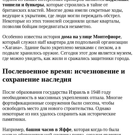
тоннели и бункеры
, которые строились в тайне от
британских властей. Многие дома имели секретные ходы,
ведущие к укрытиям, где люди могли переждать обстрел.
Некоторые из этих тоннелей соединяли целые кварталы,
позволяя бойцам передвигаться незаметно.
Особенно известна история
дома на улице Монтефиоре
,
который служил staff квартира для подпольной организации
«Хагана». Здание было укреплено мешками с песком, а в
подвале хранилось оружие. Сегодня этот дом является музеем,
где можно увидеть, как жили и сражались защитники города.
Послевоенное время: исчезновение и
сохранение наследия
После образования государства Израиль в 1948 году
необходимость в массивных укреплениях отпала. Многие
фортификационные сооружения были снесена, чтобы
освободить место для нового строительства. Однако
некоторые из них удалось сохранить как исторические
памятники.
Например,
башня часов в Яффе
, которая когда-то была
частью оборонительной системы порта, сегодня является