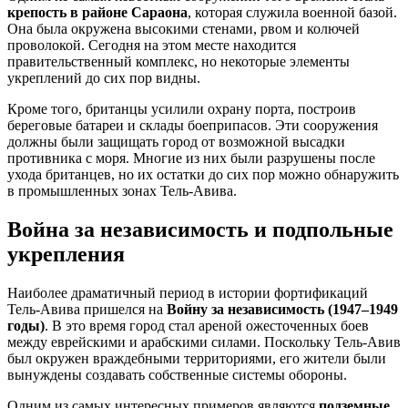
крепость в районе Сараона
, которая служила военной базой.
Она была окружена высокими стенами, рвом и колючей
проволокой. Сегодня на этом месте находится
правительственный комплекс, но некоторые элементы
укреплений до сих пор видны.
Кроме того, британцы усилили охрану порта, построив
береговые батареи и склады боеприпасов. Эти сооружения
должны были защищать город от возможной высадки
противника с моря. Многие из них были разрушены после
ухода британцев, но их остатки до сих пор можно обнаружить
в промышленных зонах Тель-Авива.
Война за независимость и подпольные
укрепления
Наиболее драматичный период в истории фортификаций
Тель-Авива пришелся на
Войну за независимость (1947–1949
годы)
. В это время город стал ареной ожесточенных боев
между еврейскими и арабскими силами. Поскольку Тель-Авив
был окружен враждебными территориями, его жители были
вынуждены создавать собственные системы обороны.
Одним из самых интересных примеров являются
подземные