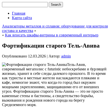
Главная
Карта сайта
Анализаторы металлов и сплавов: оборудование для контроля
состава и качества
»
«
Как вписать шкафы-витрины в современный интерьер
Фортификации старого Тель-Авива
Опубликовано
12.03.2026
|
Автор:
admin
Тель-Авив,
современный мегаполис с futuristic небоскребами и бурлящей
жизнью, хранит в себе следы далекого прошлого. В то время
как туристы и местные жители наслаждаются пляжами и
кафе, немногие знают, что когда-то город был окружен
мощными укреплениями, защищавшими его от внешних
угроз. Фортификации старого Тель-Авива — это не просто
каменные стены и бастионы, а свидетельство борьбы,
выживания и рождения нового города на берегу
Средиземного моря.