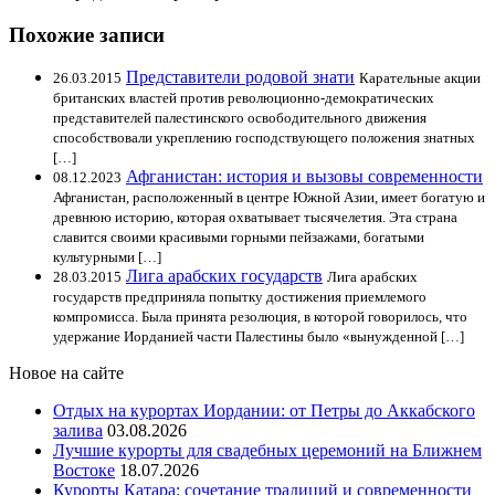
Похожие записи
Представители родовой знати
26.03.2015
Карательные акции
британских властей против революционно-демократических
представителей палестинского освободительного движения
способствовали укреплению господствующего положения знатных
[…]
Афганистан: история и вызовы современности
08.12.2023
Афганистан, расположенный в центре Южной Азии, имеет богатую и
древнюю историю, которая охватывает тысячелетия. Эта страна
славится своими красивыми горными пейзажами, богатыми
культурными […]
Лига арабских государств
28.03.2015
Лига арабских
государств предприняла попытку достижения приемлемого
компромисса. Была принята резолюция, в которой говорилось, что
удержание Иорданией части Палестины было «вынужденной […]
Новое на сайте
Отдых на курортах Иордании: от Петры до Аккабского
залива
03.08.2026
Лучшие курорты для свадебных церемоний на Ближнем
Востоке
18.07.2026
Курорты Катара: сочетание традиций и современности