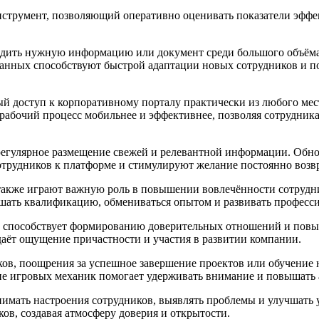
струмент, позволяющий оперативно оценивать показатели эффек
одить нужную информацию или документ среди большого объёма 
 данных способствуют быстрой адаптации новых сотрудников и 
 доступ к корпоративному порталу практически из любого мест
т рабочий процесс мобильнее и эффективнее, позволяя сотрудн
регулярное размещение свежей и релевантной информации. Обно
трудников к платформе и стимулируют желание постоянно возвр
также играют важную роль в повышении вовлечённости сотрудни
ышать квалификацию, обмениваться опытом и развивать професс
и способствует формированию доверительных отношений и повы
даёт ощущение причастности и участия в развитии компании.
ков, поощрения за успешное завершение проектов или обучение
ние игровых механик помогает удерживать внимание и повышать 
имать настроения сотрудников, выявлять проблемы и улучшать у
в, создавая атмосферу доверия и открытости.