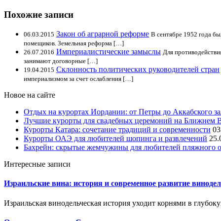
Похожие записи
Закон об аграрной реформе
06.03.2015
В сентябре 1952 года бы
помещиков. Земельная реформа […]
Империалистические замыслы
26.07.2016
Для противодействи
занимают договорные […]
Склонность политических руководителей стран
19.04.2015
империализмом за счет ослабления […]
Новое на сайте
Отдых на курортах Иордании: от Петры до Аккабского з
Лучшие курорты для свадебных церемоний на Ближнем 
Курорты Катара: сочетание традиций и современности
03
Курорты ОАЭ для любителей шопинга и развлечений
25.
Бахрейн: скрытые жемчужины для любителей пляжного 
Интересные записи
Израильские вина: история и современное развитие виноде
Израильская винодельческая история уходит корнями в глубоку