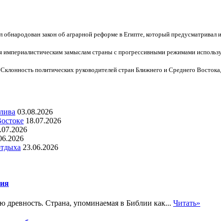
л обнародован закон об аграрной реформе в Египте, который предусматривал и
я империалистическим замыслам страны с прогрессивными режимами использу
Склонность политических руководителей стран Ближнего и Среднего Востока,
алива
03.08.2026
Востоке
18.07.2026
.07.2026
06.2026
отдыха
23.06.2026
лия
ю древность. Страна, упоминаемая в Библии как...
Читать»