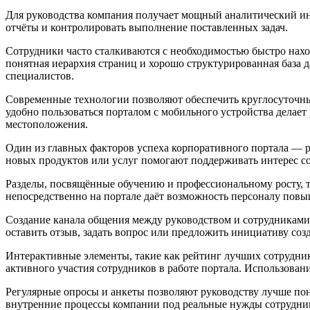
Для руководства компания получает мощный аналитический ин
отчёты и контролировать выполнение поставленных задач.
Сотрудники часто сталкиваются с необходимостью быстро нах
понятная иерархия страниц и хорошо структурированная база
специалистов.
Современные технологии позволяют обеспечить круглосуточный
удобно пользоваться порталом с мобильного устройства делае
местоположения.
Один из главных факторов успеха корпоративного портала — 
новых продуктов или услуг помогают поддерживать интерес со
Разделы, посвящённые обучению и профессиональному росту, 
непосредственно на портале даёт возможность персоналу пов
Создание канала общения между руководством и сотрудникам
оставить отзыв, задать вопрос или предложить инициативу соз
Интерактивные элементы, такие как рейтинг лучших сотрудни
активного участия сотрудников в работе портала. Использова
Регулярные опросы и анкеты позволяют руководству лучше пон
внутренние процессы компании под реальные нужды сотруднико