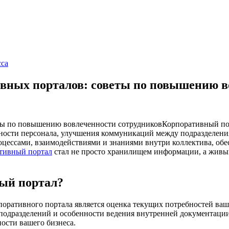
сса
вных порталов: советы по повышению в
Корпоративный по
ости персонала, улучшения коммуникаций между подразделения
цессами, взаимодействиями и знаниями внутри коллектива, обес
тивный портал
стал не просто хранилищем информации, а живы
ый портал?
оративного портала является оценка текущих потребностей ваш
 подразделений и особенности ведения внутренней документаци
ости вашего бизнеса.