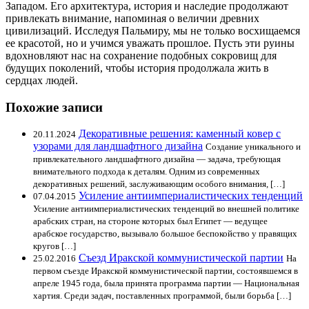
Западом. Его архитектура, история и наследие продолжают
привлекать внимание, напоминая о величии древних
цивилизаций. Исследуя Пальмиру, мы не только восхищаемся
ее красотой, но и учимся уважать прошлое. Пусть эти руины
вдохновляют нас на сохранение подобных сокровищ для
будущих поколений, чтобы история продолжала жить в
сердцах людей.
Похожие записи
Декоративные решения: каменный ковер с
20.11.2024
узорами для ландшафтного дизайна
Создание уникального и
привлекательного ландшафтного дизайна — задача, требующая
внимательного подхода к деталям. Одним из современных
декоративных решений, заслуживающим особого внимания, […]
Усиление антиимпериалистических тенденций
07.04.2015
Усиление антиимпериалистических тенденций во внешней политике
арабских стран, на стороне которых был Египет — ведущее
арабское государство, вызывало большое беспокойство у правящих
кругов […]
Съезд Иракской коммунистической партии
25.02.2016
На
первом съезде Иракской коммунистической партии, состоявшемся в
апреле 1945 года, была принята программа партии — Национальная
хартия. Среди задач, поставленных программой, были борьба […]