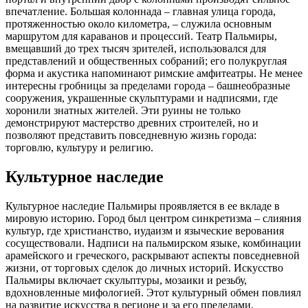
впечатление. Большая колоннада – главная улица города,
протяженностью около километра, – служила основным
маршрутом для караванов и процессий. Театр Пальмиры,
вмещавший до трех тысяч зрителей, использовался для
представлений и общественных собраний; его полукруглая
форма и акустика напоминают римские амфитеатры. Не менее
интересны гробницы за пределами города – башнеобразные
сооружения, украшенные скульптурами и надписями, где
хоронили знатных жителей. Эти руины не только
демонстрируют мастерство древних строителей, но и
позволяют представить повседневную жизнь города:
торговлю, культуру и религию.
Культурное наследие
Культурное наследие Пальмиры проявляется в ее вкладе в
мировую историю. Город был центром синкретизма – слияния
культур, где христианство, иудаизм и языческие верования
сосуществовали. Надписи на пальмирском языке, комбинации
арамейского и греческого, раскрывают аспекты повседневной
жизни, от торговых сделок до личных историй. Искусство
Пальмиры включает скульптуры, мозаики и резьбу,
вдохновленные мифологией. Этот культурный обмен повлиял
на развитие искусства в регионе и за его пределами.