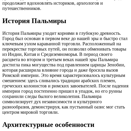
продолжает вдохновлять историков, археологов и
путешественников.
История Пальмиры
История Пальмиры уходит корнями в глубокую древность.
Город был основан в первом веке до нашей эры и быстро стал
ключевым узлом караванной торговли. Расположенный на
перекрестке торговых путей, он позволял обменивать товары
из Индии, Китая и Средиземноморья. В период своего
расцвета во втором и третьем веках нашей эры Пальмира
достигла пика могущества под правлением царицы Зенобии,
которая расширила влияние города и даже бросила вызов
Римской империи. Это время характеризовалось культурным
смешением: здесь сливались традиции арабских племен,
греческих колонистов и римских завоевателей. После падения
империи город постепенно пришел в упадок, но его руины
сохранили следы былого великолепия. Пальмира
символизирует дух независимости и культурного
разнообразия, демонстрируя, как пустынный оазис мог стать
центром мировой торговли.
Архитектурные особенности