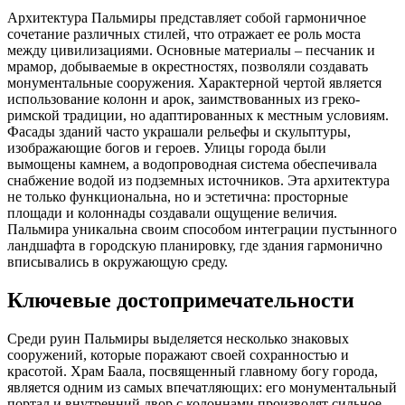
Архитектура Пальмиры представляет собой гармоничное
сочетание различных стилей, что отражает ее роль моста
между цивилизациями. Основные материалы – песчаник и
мрамор, добываемые в окрестностях, позволяли создавать
монументальные сооружения. Характерной чертой является
использование колонн и арок, заимствованных из греко-
римской традиции, но адаптированных к местным условиям.
Фасады зданий часто украшали рельефы и скульптуры,
изображающие богов и героев. Улицы города были
вымощены камнем, а водопроводная система обеспечивала
снабжение водой из подземных источников. Эта архитектура
не только функциональна, но и эстетична: просторные
площади и колоннады создавали ощущение величия.
Пальмира уникальна своим способом интеграции пустынного
ландшафта в городскую планировку, где здания гармонично
вписывались в окружающую среду.
Ключевые достопримечательности
Среди руин Пальмиры выделяется несколько знаковых
сооружений, которые поражают своей сохранностью и
красотой. Храм Баала, посвященный главному богу города,
является одним из самых впечатляющих: его монументальный
портал и внутренний двор с колоннами производят сильное